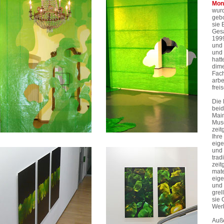
Mon
wurd
gebo
sie 
Gesa
1999
und 
und 
hatt
dime
Fach
arbe
frei
Die 
bei
Mai
Muse
zeit
Ihre
eige
und 
trad
zei
mate
eige
und 
grel
sie
Wer
Auße