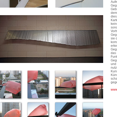
Aufm
Gege
Gebr
dem 
dies
Kart
kein
sond
Vorh
Gege
sie 
komp
erke
Gege
das 
Funk
Gege
und 
nutz
Kuns
Küns
scha
gege
www